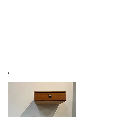
MONTRÉAL
MØDERNE
confort scandinave I depuis 2007