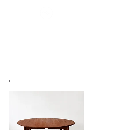
MONTRÉAL
MØDERNE
confort scandinave I depuis 2007