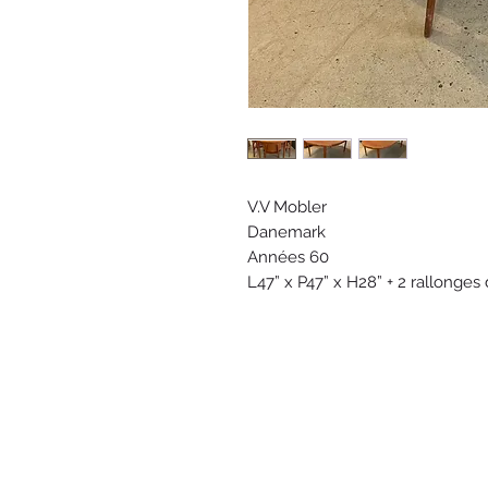
V.V Mobler
Danemark
Années 60
L47” x P47” x H28” + 2 rallonges