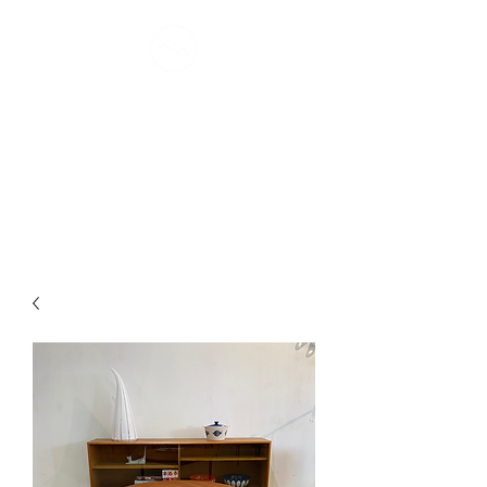
MONTRÉAL
MØDERNE
confort scandinave I depuis 2007