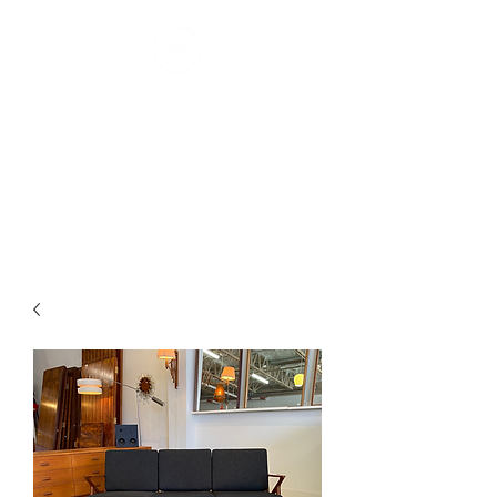
MONTRÉAL
MØDERNE
confort scandinave I depuis 2007