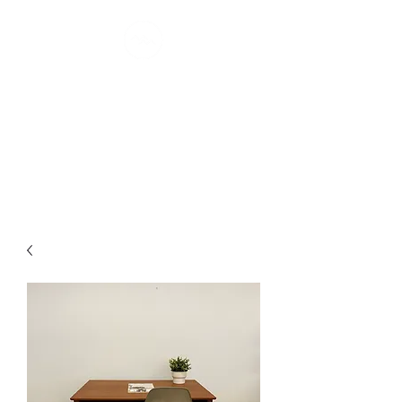
MONTRÉAL
MØDERNE
confort scandinave I depuis 2007