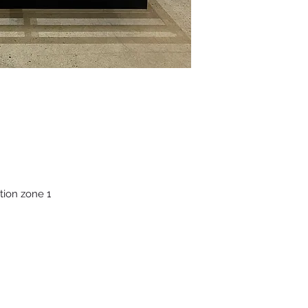
lation zone 1
(514) 293-7903