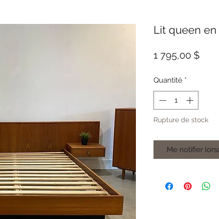
Lit queen en
Prix
1 795,00 $
Quantité
*
Rupture de stock
Me notifier lors