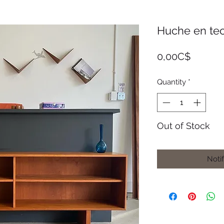
Huche en te
Price
0,00C$
Quantity
*
Out of Stock
Noti