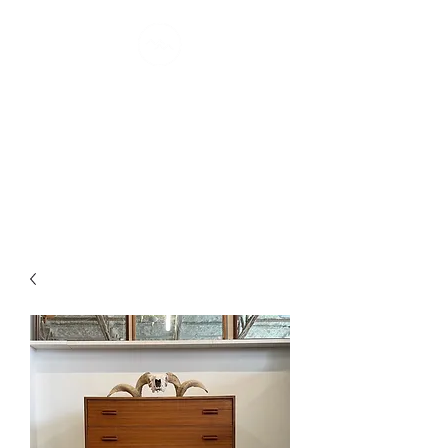
MONTRÉAL
MØDERNE
confort scandinave I depuis 2007