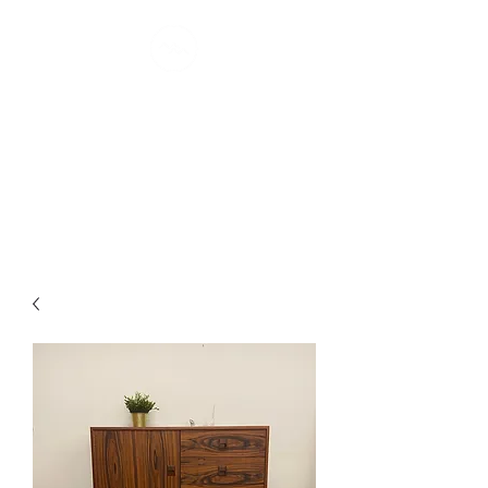
MONTRÉAL
MØDERNE
confort scandinave I depuis 2007