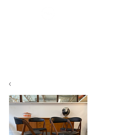
MONTRÉAL
MØDERNE
confort scandinave I depuis 2007