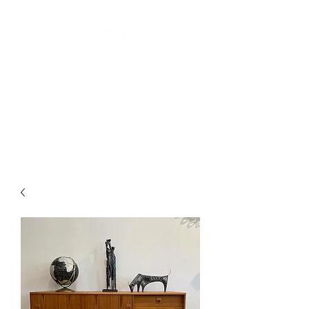
MONTRÉAL
MØDERNE
confort scandinave I depuis 2007