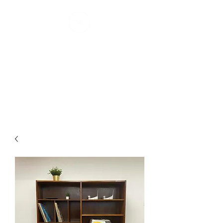
MONTRÉAL
MØDERNE
confort scandinave I depuis 2007