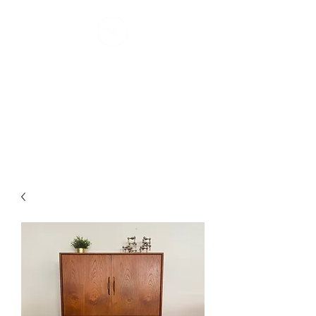
MONTRÉAL
MØDERNE
confort scandinave I depuis 2007