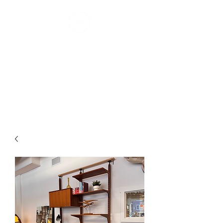
MONTRÉAL
MØDERNE
confort scandinave I depuis 2007