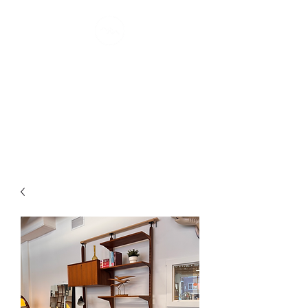
MONTRÉAL
MØDERNE
confort scandinave I depuis 2007